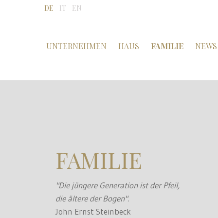
DE
IT
EN
UNTERNEHMEN
HAUS
FAMILIE
NEWS
FAMILIE
"Die jüngere Generation ist der Pfeil,
die ältere der Bogen".
John Ernst Steinbeck