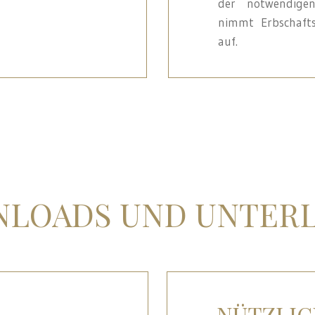
der notwendigen
nimmt Erbschafts
auf.
LOADS UND UNTER
NÜTZLIC