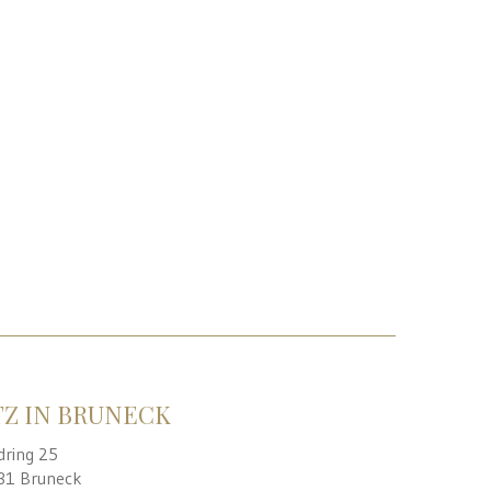
TZ IN BRUNECK
dring 25
31 Bruneck