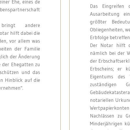
iner Ehe, eines de
Das Eingreifen 
benspartnerschaft
Ausarbeitung ei
größter Bedeut
bringt andere
Obliegenheiten, w
tar hilft dabei die
Erbfolge betreffen
nden, vor allem was
Der Notar hilft
eiten der Familie
nämlich bei der V
züglich der Änderung
der Erbschaftserk
e der Ehegatten zu
Erbscheins; er 
 schützen und das
Eigentums des 
n Hinblick auf die
zuständigen 
ernehmen".
Gebäudekataster
notariellen Urku
Wertpapierkonte
Nachlässen zu G
Minderjährigen k