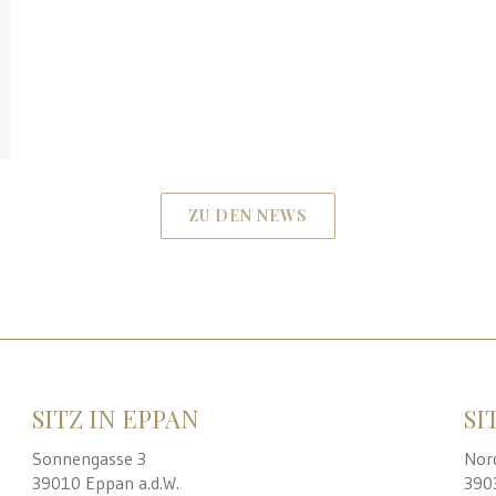
ZU DEN NEWS
SITZ IN EPPAN
SI
Sonnengasse 3
Nor
39010 Eppan a.d.W.
390